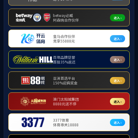
以案说纪，警示教育｜学生第一党支部共同学习观
看违纪典型案...
2024-11-20
党课丨严明纪律守初心，筑牢思想强党性
2024-11-20
廉洁从政，为民服务 | 学生第一党支
部、学生第二党支部赴东莞...
2024-11-20
守纪强信仰，建功新时代丨304am永利集团第六届
“微党课”比赛...
2024-11-20
青春向党，奋发前行｜304am永利集团学生第二党
支部第六届“微...
2024-11-20
初心如磐，使命在肩丨304am永利集团学生第一党
支部第六届“微...
2024-11-20
优良学风班丨笃学不倦，知行合一——2021级人力
资源管理专业...
2024-11-20
榜样在身边丨青衿之志，履践致远——吴子莹