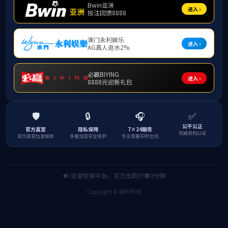
徐文俊主任与谭昆智副主任课间交流