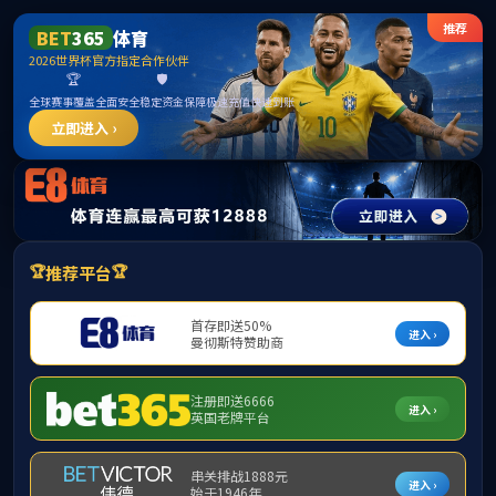
中国·永利集团(304am-VIP
认证)官网-Official Platform
中山大学新华学院304am永利集团
Toggle
navigation
新学期听课，紧抓教风学风不放松
作者:editor_g
|
发布时间:2017-04-19 00:00:00
2月27日，是新学期上课的第一天，上课的铃声、学生们的欢笑
声、教师们洪亮的讲课声……让沉寂了一个月的校园开始热闹了起
来。新学期，公管系进一步紧抓教风学风不放松，系主任徐文俊教
授在开学前就对老师们做了严格要求，在开学第一天深入课堂听