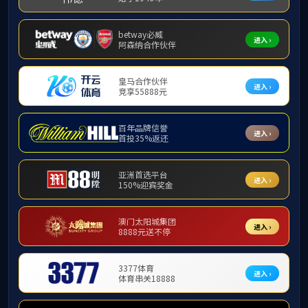
附件【
20170501075806189.rar
】已下载
次
附件【
20170501075757552.rar
】已下载
次
办公地址:
联系电话:
东莞校区格物楼
（0769)-82676835
2B109（523133）
友情链接
Copyright © 中国·永利集团(304am-VIP认证)官网-Official Platform