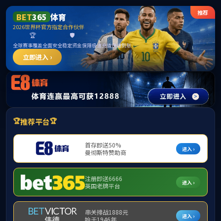
中国·永利集团(304am-VIP
认证)官网-Official Platform
中山大学新华学院304am永利集团
Toggle
navigation
家长讲坛 ——规划职业理想，成就精彩
人生
作者:
|
发布时间:2025-04-24 09:20:58
家长讲坛
——规划职业理想，成就精彩人生
2024年11月5日下午14:30，由广州新华学院