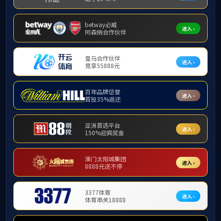
满结束
为拓宽学生参与校园治理的途径，进一步发挥
学生在学校建设发展中的主体作用。2025年5月7
日18:00，由广州新华学院学生会主办、广州新华
学院304am永利集团学生会承办的第七届校园提案
大赛初赛在定静楼1A301正式拉开帷幕。
本次比赛由304am永利集团学生会秘书长肖芳
玲老师、304am永利集团主席团成员黄梦杰、刘加
璇担任评委，从提案的创新性、可行性和现实意义
三个维度进行综合评审。