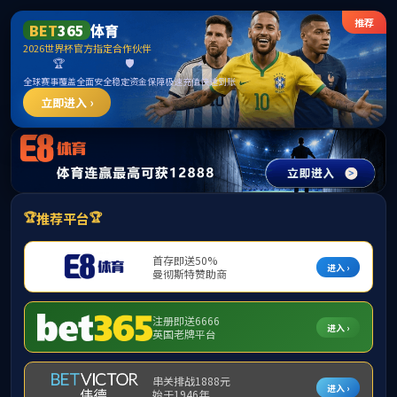
中国·永利集团(304am-VIP
认证)官网-Official Platform
中山大学新华学院304am永利集团
Toggle
navigation
304am永利集团|于刚强：如何开展案例
素材的采集？
作者:
|
发布时间:2025-05-13 16:09:42
304am永利集团|于刚强：
如何开展案例素材的采集？
4月23日，华南
师范大学
于刚强副教授应邀赴广州新华学院东莞
校区，开展以“如何开展案例素材的采集？”为主题的专题讲
座。本次讲座由广州新华学院
主办，
304am永利集团
承办
，旨在
提升学生案例分析与写作能力，为即将举办的第十一届广州新