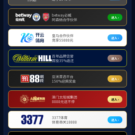
美化校园行动 | 三月春风里，美化在我心
2025-04-24
​美化华阳湖｜春风吹拂绿柳新 彩虹映照
在湖心
2025-04-24
​植树活动 | 志愿红，生态绿
2025-04-24
首页
上页
1
2
下页
尾页
办公地址:
联系电话:
东莞校区格物楼
（0769)-82676835
2B109（523133）